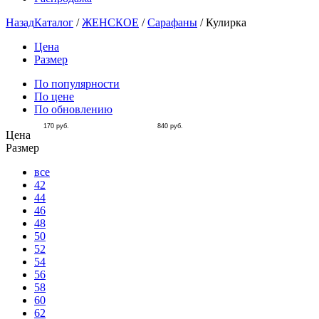
Назад
Каталог
/
ЖЕНСКОЕ
/
Сарафаны
/
Кулирка
Цена
Размер
По популярности
По цене
По обновлению
170
руб.
840
руб.
Цена
Размер
все
42
44
46
48
50
52
54
56
58
60
62