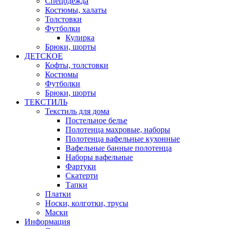
Спецодежда
Костюмы, халаты
Толстовки
Футболки
Кулирка
Брюки, шорты
ДЕТСКОЕ
Кофты, толстовки
Костюмы
Футболки
Брюки, шорты
ТЕКСТИЛЬ
Текстиль для дома
Постельное белье
Полотенца махровые, наборы
Полотенца вафельные кухонные
Вафельные банные полотенца
Наборы вафельные
Фартуки
Скатерти
Тапки
Платки
Носки, колготки, трусы
Маски
Информация