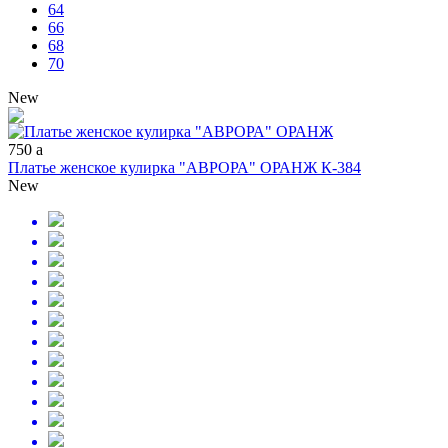
64
66
68
70
New
750
a
Платье женское кулирка "АВРОРА" ОРАНЖ К-384
New