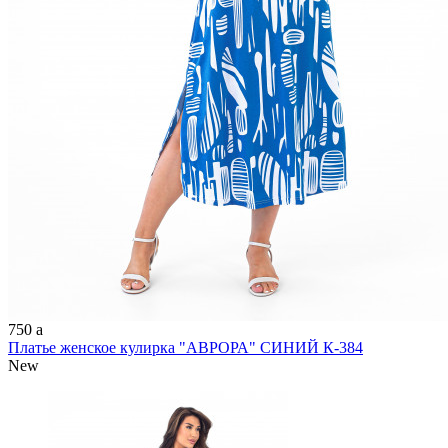
750
a
Платье женское кулирка "АВРОРА" СИНИЙ К-384
New