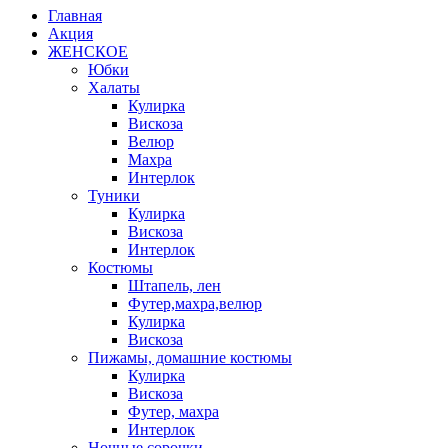
Главная
Акция
ЖЕНСКОЕ
Юбки
Халаты
Кулирка
Вискоза
Велюр
Махра
Интерлок
Туники
Кулирка
Вискоза
Интерлок
Костюмы
Штапель, лен
Футер,махра,велюр
Кулирка
Вискоза
Пижамы, домашние костюмы
Кулирка
Вискоза
Футер, махра
Интерлок
Ночные сорочки