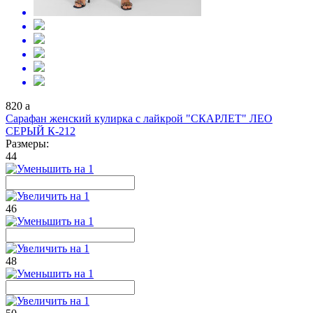
820
a
Сарафан женский кулирка с лайкрой "СКАРЛЕТ" ЛЕО
СЕРЫЙ К-212
Размеры:
44
46
48