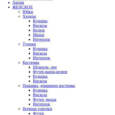
Акция
ЖЕНСКОЕ
Юбки
Халаты
Кулирка
Вискоза
Велюр
Махра
Интерлок
Туники
Кулирка
Вискоза
Интерлок
Костюмы
Штапель, лен
Футер,махра,велюр
Кулирка
Вискоза
Пижамы, домашние костюмы
Кулирка
Вискоза
Футер, махра
Интерлок
Ночные сорочки
Футер