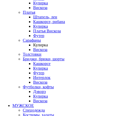
Кулирка
Вискоза
Платья
Штапель, лен
Кашкорсе, рибана
Кулирка
Платья Вискоза
Футер
Сарафаны
Кулирка
Вискоза
Толстовки
Бриджи, брюки, шорты
Кашкорсе
Кулирка
Футер
Интерлок
Вискоза
Футболки, кофты
Дэворэ
Кулирка
Вискоза
МУЖСКОЕ
Спецодежда
Костюмы, халаты