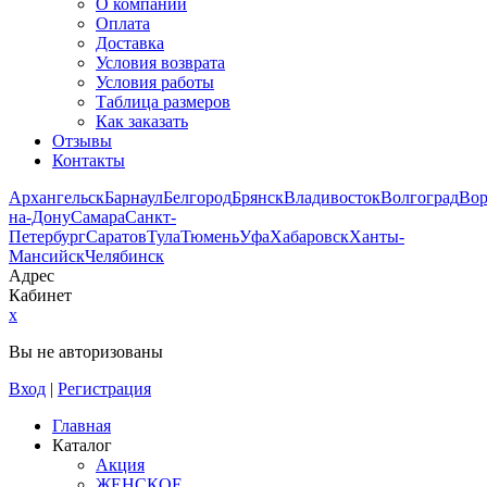
О компании
Оплата
Доставка
Условия возврата
Условия работы
Таблица размеров
Как заказать
Отзывы
Контакты
Архангельск
Барнаул
Белгород
Брянск
Владивосток
Волгоград
Во
на-Дону
Самара
Санкт-
Петербург
Саратов
Тула
Тюмень
Уфа
Хабаровск
Ханты-
Мансийск
Челябинск
Адрес
Кабинет
x
Вы не авторизованы
Вход
|
Регистрация
Главная
Каталог
Акция
ЖЕНСКОЕ