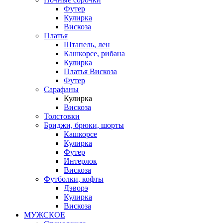
Футер
Кулирка
Вискоза
Платья
Штапель, лен
Кашкорсе, рибана
Кулирка
Платья Вискоза
Футер
Сарафаны
Кулирка
Вискоза
Толстовки
Бриджи, брюки, шорты
Кашкорсе
Кулирка
Футер
Интерлок
Вискоза
Футболки, кофты
Дэворэ
Кулирка
Вискоза
МУЖСКОЕ