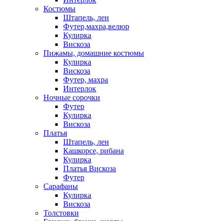
Костюмы
Штапель, лен
Футер,махра,велюр
Кулирка
Вискоза
Пижамы, домашние костюмы
Кулирка
Вискоза
Футер, махра
Интерлок
Ночные сорочки
Футер
Кулирка
Вискоза
Платья
Штапель, лен
Кашкорсе, рибана
Кулирка
Платья Вискоза
Футер
Сарафаны
Кулирка
Вискоза
Толстовки