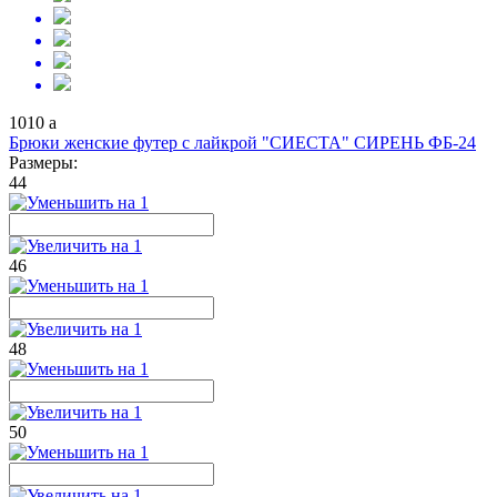
1010
a
Брюки женские футер с лайкрой "СИЕСТА" СИРЕНЬ ФБ-24
Размеры:
44
46
48
50