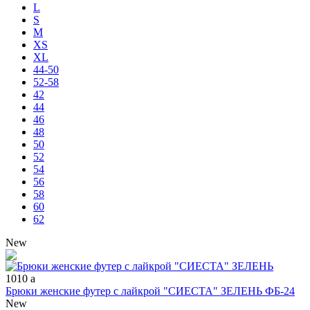
L
S
M
XS
XL
44-50
52-58
42
44
46
48
50
52
54
56
58
60
62
New
1010
a
Брюки женские футер с лайкрой "СИЕСТА" ЗЕЛЕНЬ ФБ-24
New