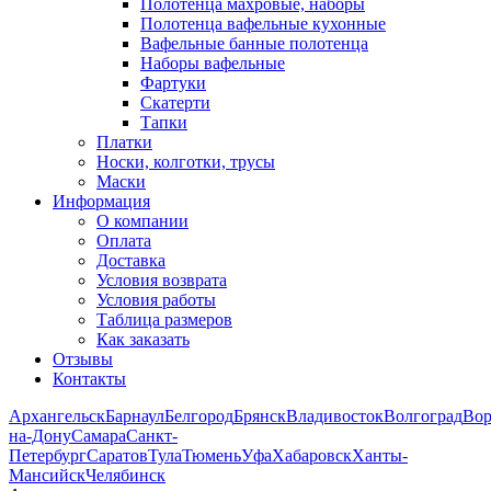
Полотенца махровые, наборы
Полотенца вафельные кухонные
Вафельные банные полотенца
Наборы вафельные
Фартуки
Скатерти
Тапки
Платки
Носки, колготки, трусы
Маски
Информация
О компании
Оплата
Доставка
Условия возврата
Условия работы
Таблица размеров
Как заказать
Отзывы
Контакты
Архангельск
Барнаул
Белгород
Брянск
Владивосток
Волгоград
Во
на-Дону
Самара
Санкт-
Петербург
Саратов
Тула
Тюмень
Уфа
Хабаровск
Ханты-
Мансийск
Челябинск