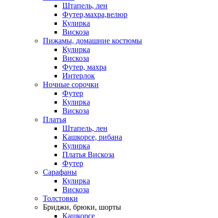
Штапель, лен
Футер,махра,велюр
Кулирка
Вискоза
Пижамы, домашние костюмы
Кулирка
Вискоза
Футер, махра
Интерлок
Ночные сорочки
Футер
Кулирка
Вискоза
Платья
Штапель, лен
Кашкорсе, рибана
Кулирка
Платья Вискоза
Футер
Сарафаны
Кулирка
Вискоза
Толстовки
Бриджи, брюки, шорты
Кашкорсе