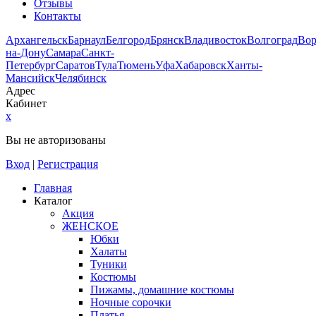
Отзывы
Контакты
Архангельск
Барнаул
Белгород
Брянск
Владивосток
Волгоград
Во
на-Дону
Самара
Санкт-
Петербург
Саратов
Тула
Тюмень
Уфа
Хабаровск
Ханты-
Мансийск
Челябинск
Адрес
Кабинет
x
Вы не авторизованы
Вход
|
Регистрация
Главная
Каталог
Акция
ЖЕНСКОЕ
Юбки
Халаты
Туники
Костюмы
Пижамы, домашние костюмы
Ночные сорочки
Платья