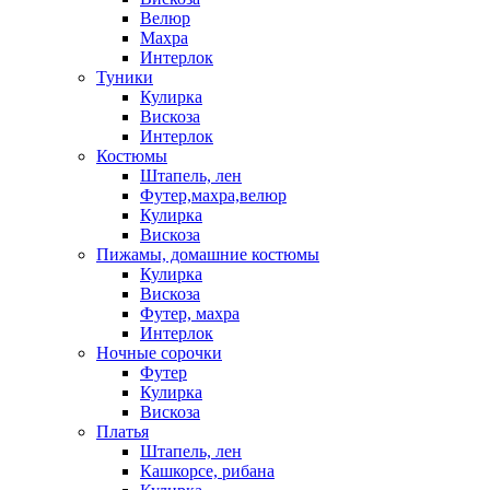
Велюр
Махра
Интерлок
Туники
Кулирка
Вискоза
Интерлок
Костюмы
Штапель, лен
Футер,махра,велюр
Кулирка
Вискоза
Пижамы, домашние костюмы
Кулирка
Вискоза
Футер, махра
Интерлок
Ночные сорочки
Футер
Кулирка
Вискоза
Платья
Штапель, лен
Кашкорсе, рибана