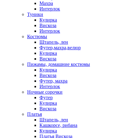
Махра
Интерлок
Туники
Кулирка
Вискоза
Интерлок
Костюмы
Штапель, лен
Футер,махра,велюр
Кулирка
Вискоза
Пижамы, домашние костюмы
Кулирка
Вискоза
Футер, махра
Интерлок
Ночные сорочки
Футер
Кулирка
Вискоза
Платья
Штапель, лен
Кашкорсе, рибана
Кулирка
Платья Вискоза