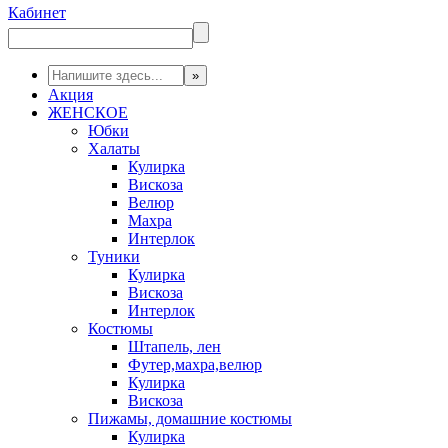
Кабинет
Акция
ЖЕНСКОЕ
Юбки
Халаты
Кулирка
Вискоза
Велюр
Махра
Интерлок
Туники
Кулирка
Вискоза
Интерлок
Костюмы
Штапель, лен
Футер,махра,велюр
Кулирка
Вискоза
Пижамы, домашние костюмы
Кулирка