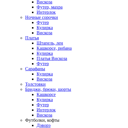
Вискоза
Футер, махра
Интерлок
Ночные сорочки
Футер
Кулирка
Вискоза
Платья
Штапель, лен
Кашкорсе, рибана
Кулирка
Платья Вискоза
Футер
Сарафаны
Кулирка
Вискоза
Толстовки
Бриджи, брюки, шорты
Кашкорсе
Кулирка
Футер
Интерлок
Вискоза
Футболки, кофты
Дэворэ