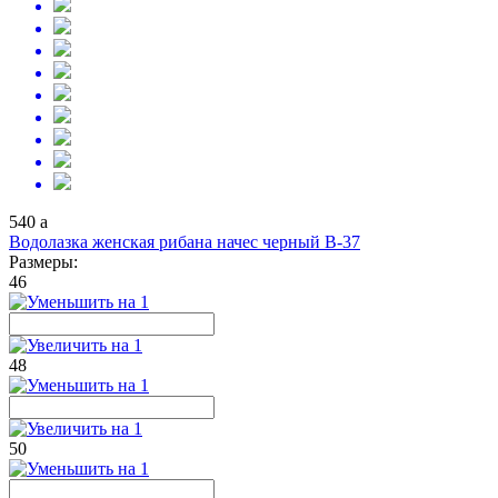
540
a
Водолазка женская рибана начес черный В-37
Размеры:
46
48
50