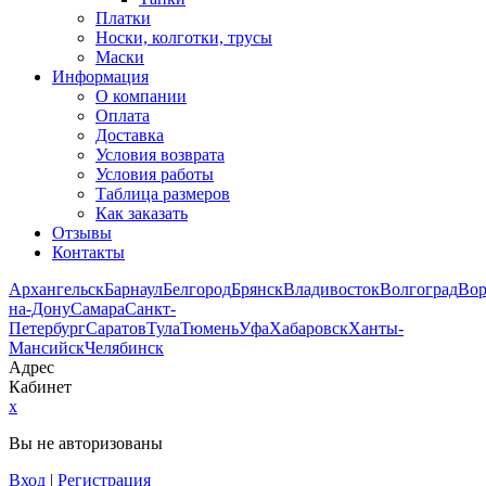
Платки
Носки, колготки, трусы
Маски
Информация
О компании
Оплата
Доставка
Условия возврата
Условия работы
Таблица размеров
Как заказать
Отзывы
Контакты
Архангельск
Барнаул
Белгород
Брянск
Владивосток
Волгоград
Во
на-Дону
Самара
Санкт-
Петербург
Саратов
Тула
Тюмень
Уфа
Хабаровск
Ханты-
Мансийск
Челябинск
Адрес
Кабинет
x
Вы не авторизованы
Вход
|
Регистрация