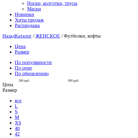
Носки, колготки, трусы
Маски
Новинки
Хиты продаж
Распродажа
Назад
Каталог
/
ЖЕНСКОЕ
/
Футболки, кофты
Цена
Размер
По популярности
По цене
По обновлению
200
руб.
830
руб.
Цена
Размер
все
L
S
M
XS
40
42