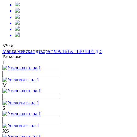
520
a
Майка женская дэворэ "МАЛЬТА" БЕЛЫЙ Д-5
Размеры:
L
M
S
XS