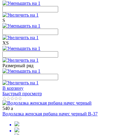
S
XS
Размерный ряд
В корзину
Быстрый просмотр
540
a
Водолазка женская рибана начес черный В-37