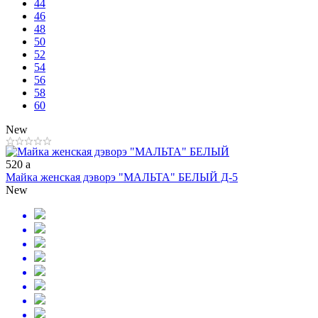
44
46
48
50
52
54
56
58
60
New
520
a
Майка женская дэворэ "МАЛЬТА" БЕЛЫЙ Д-5
New