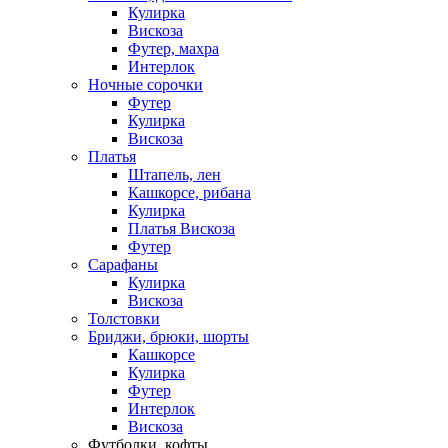
Кулирка
Вискоза
Футер, махра
Интерлок
Ночные сорочки
Футер
Кулирка
Вискоза
Платья
Штапель, лен
Кашкорсе, рибана
Кулирка
Платья Вискоза
Футер
Сарафаны
Кулирка
Вискоза
Толстовки
Бриджи, брюки, шорты
Кашкорсе
Кулирка
Футер
Интерлок
Вискоза
Футболки, кофты