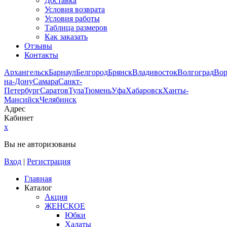
Доставка
Условия возврата
Условия работы
Таблица размеров
Как заказать
Отзывы
Контакты
Архангельск
Барнаул
Белгород
Брянск
Владивосток
Волгоград
Во
на-Дону
Самара
Санкт-
Петербург
Саратов
Тула
Тюмень
Уфа
Хабаровск
Ханты-
Мансийск
Челябинск
Адрес
Кабинет
x
Вы не авторизованы
Вход
|
Регистрация
Главная
Каталог
Акция
ЖЕНСКОЕ
Юбки
Халаты