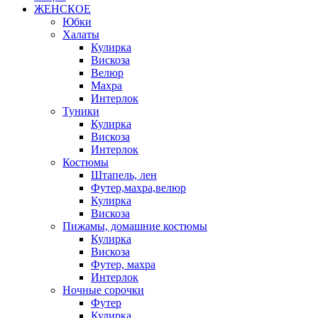
ЖЕНСКОЕ
Юбки
Халаты
Кулирка
Вискоза
Велюр
Махра
Интерлок
Туники
Кулирка
Вискоза
Интерлок
Костюмы
Штапель, лен
Футер,махра,велюр
Кулирка
Вискоза
Пижамы, домашние костюмы
Кулирка
Вискоза
Футер, махра
Интерлок
Ночные сорочки
Футер
Кулирка