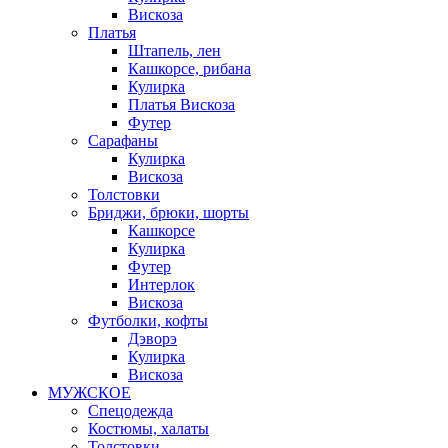
Вискоза
Платья
Штапель, лен
Кашкорсе, рибана
Кулирка
Платья Вискоза
Футер
Сарафаны
Кулирка
Вискоза
Толстовки
Бриджи, брюки, шорты
Кашкорсе
Кулирка
Футер
Интерлок
Вискоза
Футболки, кофты
Дэворэ
Кулирка
Вискоза
МУЖСКОЕ
Спецодежда
Костюмы, халаты
Толстовки