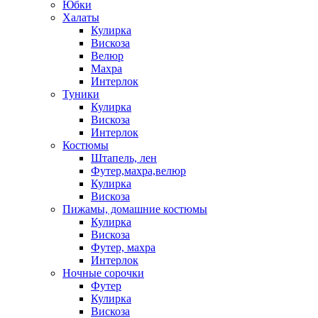
Юбки
Халаты
Кулирка
Вискоза
Велюр
Махра
Интерлок
Туники
Кулирка
Вискоза
Интерлок
Костюмы
Штапель, лен
Футер,махра,велюр
Кулирка
Вискоза
Пижамы, домашние костюмы
Кулирка
Вискоза
Футер, махра
Интерлок
Ночные сорочки
Футер
Кулирка
Вискоза