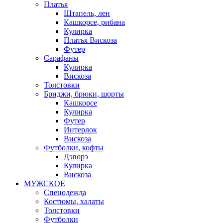
Платья
Штапель, лен
Кашкорсе, рибана
Кулирка
Платья Вискоза
Футер
Сарафаны
Кулирка
Вискоза
Толстовки
Бриджи, брюки, шорты
Кашкорсе
Кулирка
Футер
Интерлок
Вискоза
Футболки, кофты
Дэворэ
Кулирка
Вискоза
МУЖСКОЕ
Спецодежда
Костюмы, халаты
Толстовки
Футболки