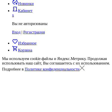
published_with_changes
Новинки
door_back
Кабинет
x
Вы не авторизованы
Вход
|
Регистрация
favorite_border
Избранное
shopping_cart
Корзина
Мы используем cookie-файлы и Яндекс.Метрику.
Продолжая
использовать наш сайт, Вы соглашаетесь с их использованием.
Подробнее в
Политике конфиденциальности