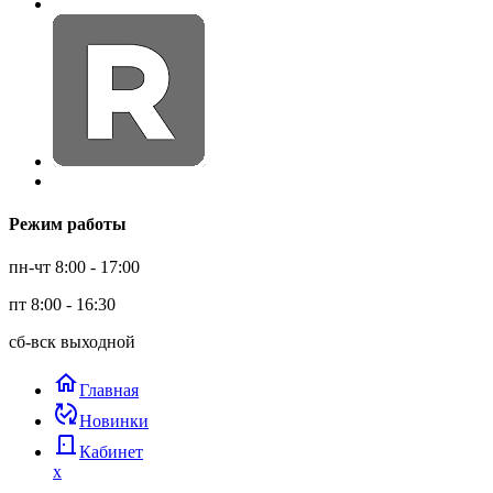
Режим работы
пн-чт 8:00 - 17:00
пт 8:00 - 16:30
сб-вск выходной
home
Главная
published_with_changes
Новинки
door_back
Кабинет
x