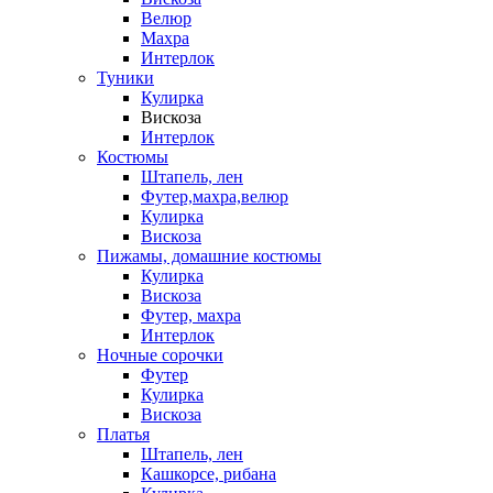
Велюр
Махра
Интерлок
Туники
Кулирка
Вискоза
Интерлок
Костюмы
Штапель, лен
Футер,махра,велюр
Кулирка
Вискоза
Пижамы, домашние костюмы
Кулирка
Вискоза
Футер, махра
Интерлок
Ночные сорочки
Футер
Кулирка
Вискоза
Платья
Штапель, лен
Кашкорсе, рибана