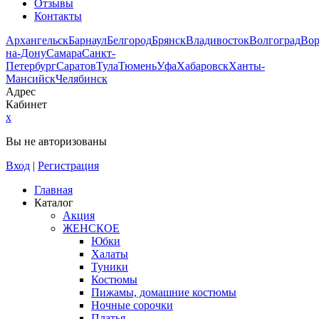
Отзывы
Контакты
Архангельск
Барнаул
Белгород
Брянск
Владивосток
Волгоград
Во
на-Дону
Самара
Санкт-
Петербург
Саратов
Тула
Тюмень
Уфа
Хабаровск
Ханты-
Мансийск
Челябинск
Адрес
Кабинет
x
Вы не авторизованы
Вход
|
Регистрация
Главная
Каталог
Акция
ЖЕНСКОЕ
Юбки
Халаты
Туники
Костюмы
Пижамы, домашние костюмы
Ночные сорочки
Платья