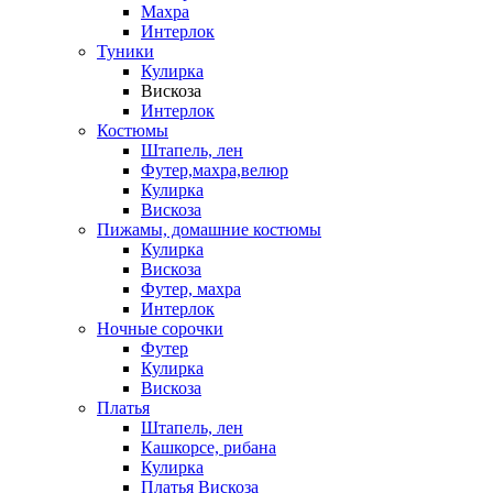
Махра
Интерлок
Туники
Кулирка
Вискоза
Интерлок
Костюмы
Штапель, лен
Футер,махра,велюр
Кулирка
Вискоза
Пижамы, домашние костюмы
Кулирка
Вискоза
Футер, махра
Интерлок
Ночные сорочки
Футер
Кулирка
Вискоза
Платья
Штапель, лен
Кашкорсе, рибана
Кулирка
Платья Вискоза