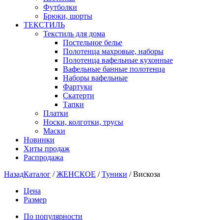
Футболки
Брюки, шорты
ТЕКСТИЛЬ
Текстиль для дома
Постельное белье
Полотенца махровые, наборы
Полотенца вафельные кухонные
Вафельные банные полотенца
Наборы вафельные
Фартуки
Скатерти
Тапки
Платки
Носки, колготки, трусы
Маски
Новинки
Хиты продаж
Распродажа
Назад
Каталог
/
ЖЕНСКОЕ
/
Туники
/
Вискоза
Цена
Размер
По популярности