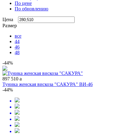
По цене
По обновлению
Цена
Размер
все
44
46
48
-44%
897
510
a
Туника женская вискоза "САКУРА" ВИ-46
-44%