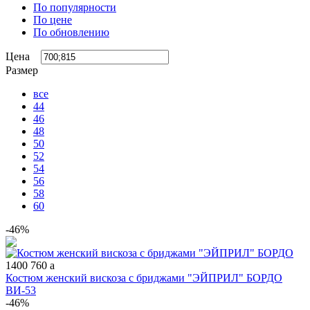
По популярности
По цене
По обновлению
Цена
Размер
все
44
46
48
50
52
54
56
58
60
-46%
1400
760
a
Костюм женский вискоза с бриджами "ЭЙПРИЛ" БОРДО
ВИ-53
-46%