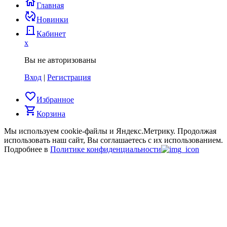
home
Главная
published_with_changes
Новинки
door_back
Кабинет
x
Вы не авторизованы
Вход
|
Регистрация
favorite_border
Избранное
shopping_cart
Корзина
Мы используем cookie-файлы и Яндекс.Метрику.
Продолжая
использовать наш сайт, Вы соглашаетесь с их использованием.
Подробнее в
Политике конфиденциальности