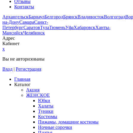
Отзывы
Контакты
Архангельск
Барнаул
Белгород
Брянск
Владивосток
Волгоград
Во
на-Дону
Самара
Санкт-
Петербург
Саратов
Тула
Тюмень
Уфа
Хабаровск
Ханты-
Мансийск
Челябинск
Адрес
Кабинет
x
Вы не авторизованы
Вход
|
Регистрация
Главная
Каталог
Акция
ЖЕНСКОЕ
Юбки
Халаты
Туники
Костюмы
Пижамы, домашние костюмы
Ночные сорочки
Платья