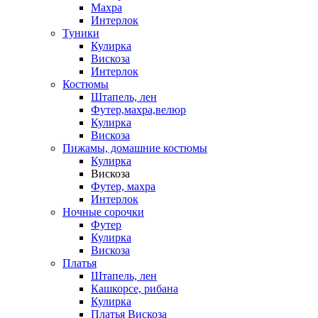
Махра
Интерлок
Туники
Кулирка
Вискоза
Интерлок
Костюмы
Штапель, лен
Футер,махра,велюр
Кулирка
Вискоза
Пижамы, домашние костюмы
Кулирка
Вискоза
Футер, махра
Интерлок
Ночные сорочки
Футер
Кулирка
Вискоза
Платья
Штапель, лен
Кашкорсе, рибана
Кулирка
Платья Вискоза