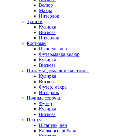
Велюр
Махра
Интерлок
Туники
Кулирка
Вискоза
Интерлок
Костюмы
Штапель, лен
Футер,махра,велюр
Кулирка
Вискоза
Пижамы, домашние костюмы
Кулирка
Вискоза
Футер, махра
Интерлок
Ночные сорочки
Футер
Кулирка
Вискоза
Платья
Штапель, лен
Кашкорсе, рибана