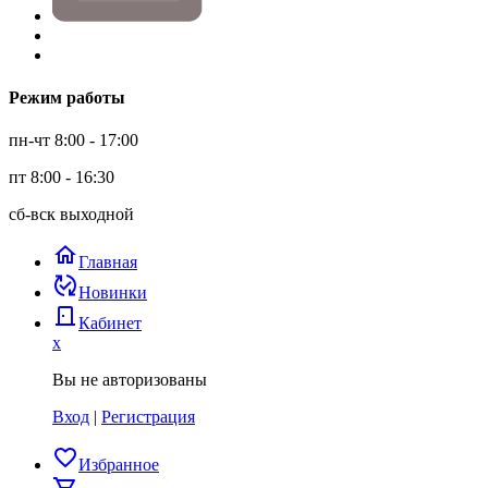
Режим работы
пн-чт 8:00 - 17:00
пт 8:00 - 16:30
сб-вск выходной
home
Главная
published_with_changes
Новинки
door_back
Кабинет
x
Вы не авторизованы
Вход
|
Регистрация
favorite_border
Избранное