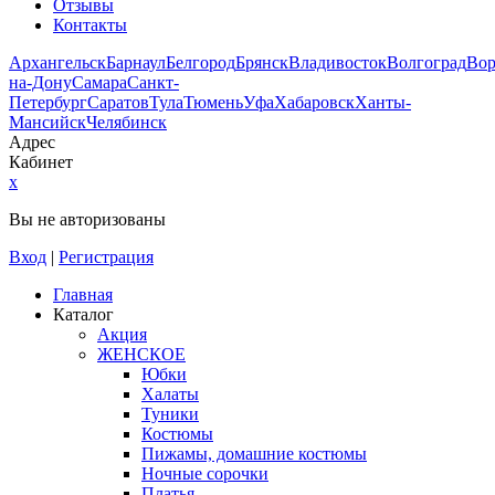
Отзывы
Контакты
Архангельск
Барнаул
Белгород
Брянск
Владивосток
Волгоград
Во
на-Дону
Самара
Санкт-
Петербург
Саратов
Тула
Тюмень
Уфа
Хабаровск
Ханты-
Мансийск
Челябинск
Адрес
Кабинет
x
Вы не авторизованы
Вход
|
Регистрация
Главная
Каталог
Акция
ЖЕНСКОЕ
Юбки
Халаты
Туники
Костюмы
Пижамы, домашние костюмы
Ночные сорочки
Платья