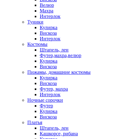
Велюр
Махра
Интерлок
Туники
Кулирка
Вискоза
Интерлок
Костюмы
Штапель, лен
Футер,махра,велюр
Кулирка
Вискоза
Пижамы, домашние костюмы
Кулирка
Вискоза
Футер, махра
Интерлок
Ночные сорочки
Футер
Кулирка
Вискоза
Платья
Штапель, лен
Кашкорсе, рибана