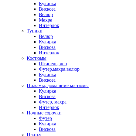
Кулирка
Вискоза
Велюр
Махра
Интерлок
Туники
Велюр
Кулирка
Вискоза
Интерлок
Костюмы
Штапель, лен
Футер,махра,велюр
Кулирка
Вискоза
Пижамы, домашние костюмы
Кулирка
Вискоза
Футер, махра
Интерлок
Ночные сорочки
Футер
Кулирка
Вискоза
Платья