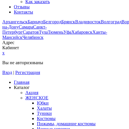
Как заказать
Отзывы
Контакты
Архангельск
Барнаул
Белгород
Брянск
Владивосток
Волгоград
Во
на-Дону
Самара
Санкт-
Петербург
Саратов
Тула
Тюмень
Уфа
Хабаровск
Ханты-
Мансийск
Челябинск
Адрес
Кабинет
x
Вы не авторизованы
Вход
|
Регистрация
Главная
Каталог
Акция
ЖЕНСКОЕ
Юбки
Халаты
Туники
Костюмы
Пижамы, домашние костюмы
Ночные сорочки