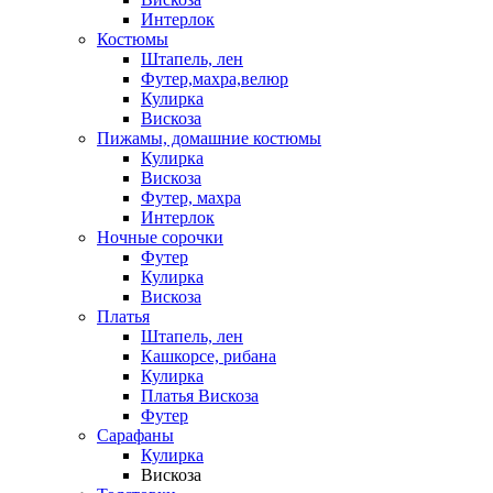
Интерлок
Костюмы
Штапель, лен
Футер,махра,велюр
Кулирка
Вискоза
Пижамы, домашние костюмы
Кулирка
Вискоза
Футер, махра
Интерлок
Ночные сорочки
Футер
Кулирка
Вискоза
Платья
Штапель, лен
Кашкорсе, рибана
Кулирка
Платья Вискоза
Футер
Сарафаны
Кулирка
Вискоза