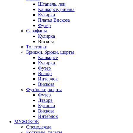
Штапель, лен
Кашкорсе, рибана
Кулирка
Платья Вискоза
Футер
Сарафаны
Кулирка
Вискоза
Толстовки
Бриджи, брюки, шорты
Кашкорсе
Кулирка
Футер
Велюр
Интерлок
Вискоза
Футболки, кофты
Футер
Дэворэ
Кулирка
Вискоза
Интерлок
МУЖСКОЕ
Спецодежда
Костюмы, халаты