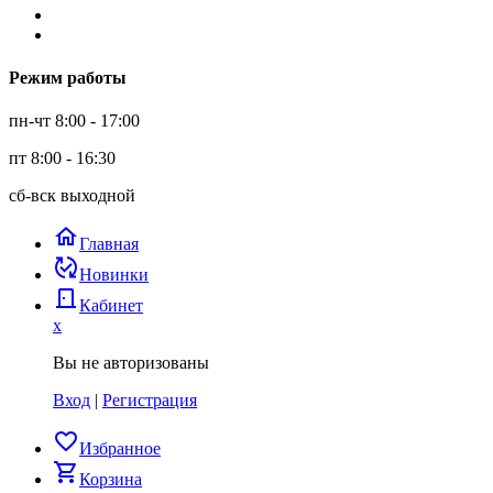
Режим работы
пн-чт 8:00 - 17:00
пт 8:00 - 16:30
сб-вск выходной
home
Главная
published_with_changes
Новинки
door_back
Кабинет
x
Вы не авторизованы
Вход
|
Регистрация
favorite_border
Избранное
shopping_cart
Корзина