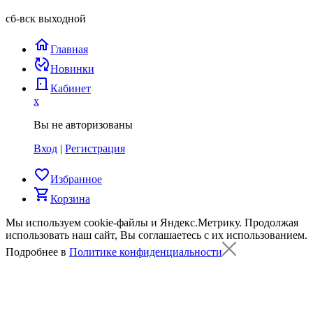
сб-вск выходной
home
Главная
published_with_changes
Новинки
door_back
Кабинет
x
Вы не авторизованы
Вход
|
Регистрация
favorite_border
Избранное
shopping_cart
Корзина
Мы используем cookie-файлы и Яндекс.Метрику.
Продолжая
использовать наш сайт, Вы соглашаетесь с их использованием.
Подробнее в
Политике конфиденциальности