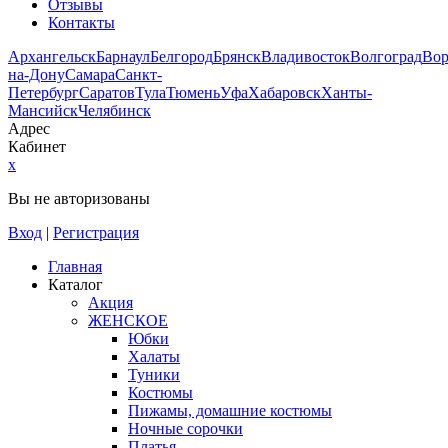
Отзывы
Контакты
Архангельск
Барнаул
Белгород
Брянск
Владивосток
Волгоград
Во
на-Дону
Самара
Санкт-
Петербург
Саратов
Тула
Тюмень
Уфа
Хабаровск
Ханты-
Мансийск
Челябинск
Адрес
Кабинет
x
Вы не авторизованы
Вход
|
Регистрация
Главная
Каталог
Акция
ЖЕНСКОЕ
Юбки
Халаты
Туники
Костюмы
Пижамы, домашние костюмы
Ночные сорочки
Платья