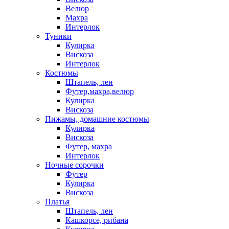
Велюр
Махра
Интерлок
Туники
Кулирка
Вискоза
Интерлок
Костюмы
Штапель, лен
Футер,махра,велюр
Кулирка
Вискоза
Пижамы, домашние костюмы
Кулирка
Вискоза
Футер, махра
Интерлок
Ночные сорочки
Футер
Кулирка
Вискоза
Платья
Штапель, лен
Кашкорсе, рибана