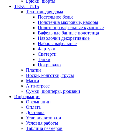
Брюки, шорты
ТЕКСТИЛЬ
Текстиль для дома
Постельное белье
Полотенца махровые, наборы
Полотенца вафельные кухонные
Вафельные банные полотенца
Наволочки декоративные
Наборы вафельные
Фартуки
Скатерти
Тапки
Покрывало
Платки
Носки, колготки, трусы
Маски
Антистресс
Сумки, шопперы, рюкзаки
Информация
О компании
Оплата
Доставка
Условия возврата
Условия работы
Таблица размеров