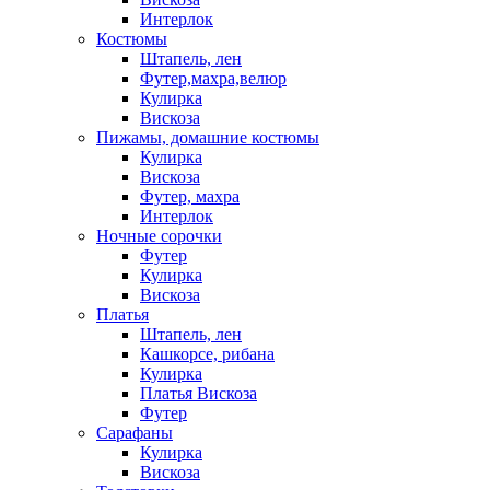
Интерлок
Костюмы
Штапель, лен
Футер,махра,велюр
Кулирка
Вискоза
Пижамы, домашние костюмы
Кулирка
Вискоза
Футер, махра
Интерлок
Ночные сорочки
Футер
Кулирка
Вискоза
Платья
Штапель, лен
Кашкорсе, рибана
Кулирка
Платья Вискоза
Футер
Сарафаны
Кулирка
Вискоза