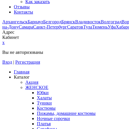
Как заказать
Отзывы
Контакты
Архангельск
Барнаул
Белгород
Брянск
Владивосток
Волгоград
Во
на-Дону
Самара
Санкт-Петербург
Саратов
Тула
Тюмень
Уфа
Хабар
Адрес
Кабинет
x
Вы не авторизованы
Вход
|
Регистрация
Главная
Каталог
Акция
ЖЕНСКОЕ
Юбки
Халаты
Туники
Костюмы
Пижамы, домашние костюмы
Ночные сорочки
Платья
Сарафаны