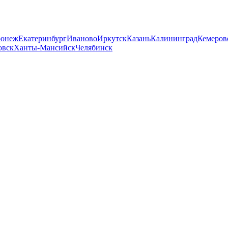
ронеж
Екатеринбург
Иваново
Иркутск
Казань
Калининград
Кемеров
овск
Ханты-Мансийск
Челябинск