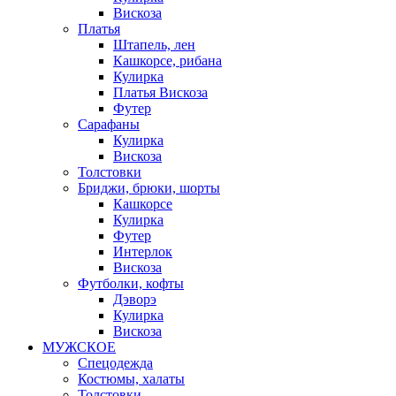
Вискоза
Платья
Штапель, лен
Кашкорсе, рибана
Кулирка
Платья Вискоза
Футер
Сарафаны
Кулирка
Вискоза
Толстовки
Бриджи, брюки, шорты
Кашкорсе
Кулирка
Футер
Интерлок
Вискоза
Футболки, кофты
Дэворэ
Кулирка
Вискоза
МУЖСКОЕ
Спецодежда
Костюмы, халаты
Толстовки