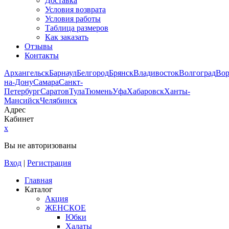
Доставка
Условия возврата
Условия работы
Таблица размеров
Как заказать
Отзывы
Контакты
Архангельск
Барнаул
Белгород
Брянск
Владивосток
Волгоград
Во
на-Дону
Самара
Санкт-
Петербург
Саратов
Тула
Тюмень
Уфа
Хабаровск
Ханты-
Мансийск
Челябинск
Адрес
Кабинет
x
Вы не авторизованы
Вход
|
Регистрация
Главная
Каталог
Акция
ЖЕНСКОЕ
Юбки
Халаты