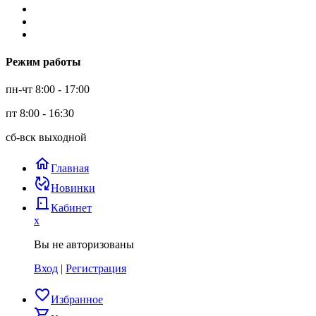
Режим работы
пн-чт 8:00 - 17:00
пт 8:00 - 16:30
сб-вск выходной
home
Главная
published_with_changes
Новинки
door_back
Кабинет
x
Вы не авторизованы
Вход
|
Регистрация
favorite_border
Избранное
shopping_cart