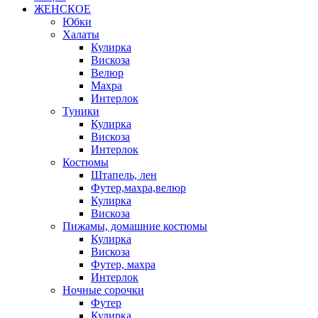
ЖЕНСКОЕ
Юбки
Халаты
Кулирка
Вискоза
Велюр
Махра
Интерлок
Туники
Кулирка
Вискоза
Интерлок
Костюмы
Штапель, лен
Футер,махра,велюр
Кулирка
Вискоза
Пижамы, домашние костюмы
Кулирка
Вискоза
Футер, махра
Интерлок
Ночные сорочки
Футер
Кулирка